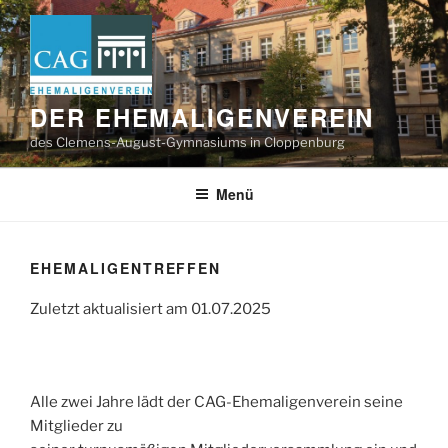
Zum
Inhalt
springen
DER EHEMALIGENVEREIN
des Clemens-August-Gymnasiums in Cloppenburg
Menü
EHEMALIGENTREFFEN
Zuletzt aktualisiert am 01.07.2025
Alle zwei Jahre lädt der CAG-Ehemaligenverein seine
Mitglieder zu